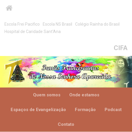
Escola Frei Pacifico
Escola NS Brasil
Colégio Rainha do Brasil
Hospital de Caridade Sant'Ana
CIFA
Quem somos
Onde estamos
Espaços de Evangelização
Formação
Podcast
Contato